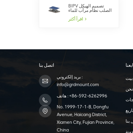
BIPV تصميم الهيكل
الصلب نظام مرآب للماء
اقرأ أكثر
بعنا
اتصل بنا
بريد إلكتروني :
بيت
info@grdmount.com
نحن
+86-592-6262996
هاتف :
جات
No. 1999-17-1-B, Dongfu
ريع
Avenue, Haicang District,
 بنا
Xiamen City, Fujian Province,
China
ونة