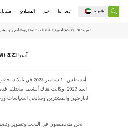
اتصل بنا
خبر
المشاريع
منتجات
العربية
أسبوع الطاقة المستدامة لرابطة أمم جنوب شرق آسيا (ASEW) آسيا 2023
English
español
أسبوع الطاقة المستدامة لرابطة أمم جنوب شرق آسيا (ASEW) آسيا 2023
português
30 أغسطس -
1 سبتمبر 2023 في تا
العربية
中文
العارضين والمشترين وصانعي السياسات ورج
نحن متخصصون في البحث وتطوير وتصنيع 