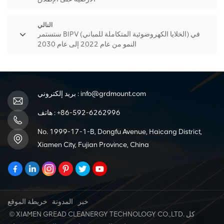
التالي
ستستمر BIPV (الخلايا الكهروضوئية المتكاملة للمباني) في
النمو من عام 2022 إلى عام 2030
info@grdmount.com
بريد إلكتروني :
+86-592-6262996
هاتف :
No. 1999-17-1-B, Dongfu Avenue, Haicang District,
Xiamen City, Fujian Province, China
خبر
المدونة
خريطة الموقع
© XIAMEN GREAD CLEANERGY TECHNOLOGY CO.,LTD. كل