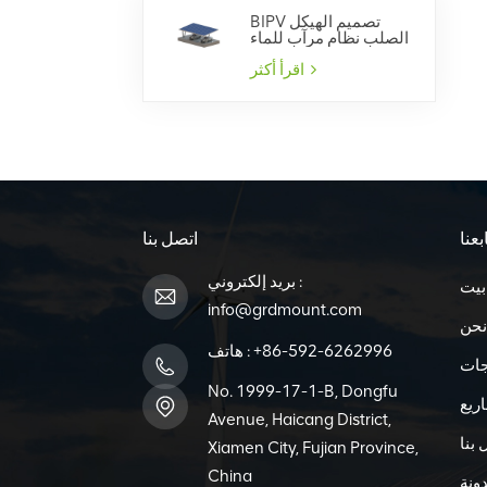
BIPV تصميم الهيكل
الصلب نظام مرآب للماء
اقرأ أكثر
بعنا
اتصل بنا
بريد إلكتروني :
بيت
info@grdmount.com
نحن
+86-592-6262996
هاتف :
جات
No. 1999-17-1-B, Dongfu
ريع
Avenue, Haicang District,
 بنا
Xiamen City, Fujian Province,
China
ونة