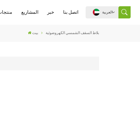
اتصل بنا
خبر
المشاريع
منتجات
العربية
بلاط السقف الشمسي الكهروضوئية
بيت
English
español
português
العربية
中文