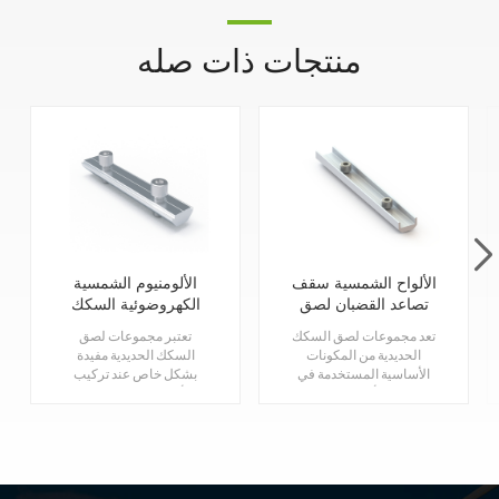
منتجات ذات صله
الألواح الشمسية سقف
الألومنيوم الشمسية
تصاعد القضبان لصق
الكهروضوئية السكك
مجموعات
الحديدية لصق كيت
تعد مجموعات لصق السكك
تعتبر مجموعات لصق
الحديدية من المكونات
السكك الحديدية مفيدة
الأساسية المستخدمة في
بشكل خاص عند تركيب
تركيبات الألواح الشمسية
الألواح الشمسية على
لتوصيل قضبان التثبيت
أسطح المنازل، حيث يلزم
وتأمينها معًا. إنها تضمن
توصيل قضبان متعددة
السلامة الهيكلية والاستقرار
لإنشاء مسارات أطول
والمحاذاة الصحيحة
لاستيعاب تخطيط اللوحة.
للقضبان داخل نظام الألواح