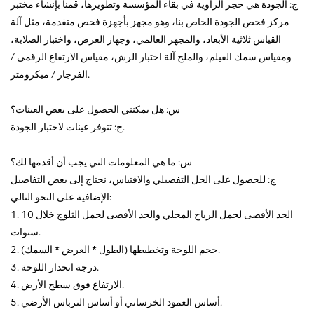
ج: الجودة هي حجر الزاوية في بقاء المؤسسة وتطويرها، قمنا بإنشاء مختبر
مركز فحص الجودة الخاص بنا، وهو مجهز بأجهزة فحص متقدمة، مثل آلة
القياس ثلاثية الأبعاد، والمجهر العالمي، وجهاز العرض، واختبار الصلابة،
ومقياس سمك الفيلم، والملح آلة اختبار الرش، مقياس الارتفاع الرقمي /
الفرجار / ميكرومتر.
س: هل يمكنني الحصول على بعض العينات؟
ج: تتوفر عينات لاختبار الجودة.
س: ما هي المعلومات التي يجب أن أقدمها لك؟
ج: للحصول على الحل التفصيلي والاقتباس، نحتاج إلى بعض التفاصيل
الإضافية على النحو التالي:
1. الحد الأقصى لحمل الرياح المحلي والحد الأقصى لحمل الثلوج خلال 10
سنوات.
2. حجم اللوحة وتخطيطها (الطول * العرض * السمك).
3. درجة انحدار اللوحة.
4. الارتفاع فوق سطح الأرض.
5. أساس العمود الخرساني أو أساس الترباس الأرضي.