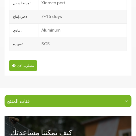
Xiamen port
ميناء الشحن :
7-15 days
فترة إنتاج :
Aluminum
مادي :
SGS
شهاده :
مطلوب الان
فئات المنتج
كيف يمكننا مساعدتك