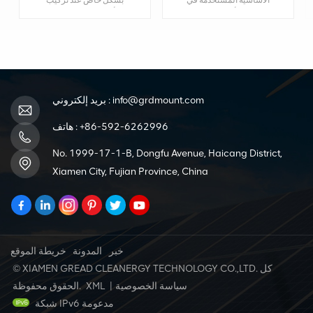
تركيبات الألواح الشمسية
الألواح الشمسية على
لتوصيل قضبان التثبيت
أسطح المنازل، حيث يلزم
وتأمينها معًا. إنها تضمن
توصيل قضبان متعددة
السلامة الهيكلية والاستقرار
لإنشاء مسارات أطول
والمحاذاة الصحيحة
لاستيعاب تخطيط اللوحة.
للقضبان داخل نظام الألواح
الشمسية.
info@grdmount.com
بريد إلكتروني :
+86-592-6262996
هاتف :
No. 1999-17-1-B, Dongfu Avenue, Haicang District,
Xiamen City, Fujian Province, China
خبر
المدونة
خريطة الموقع
© XIAMEN GREAD CLEANERGY TECHNOLOGY CO.,LTD. كل
سياسة الخصوصية
|
XML
الحقوق محفوظة.
شبكة IPv6 مدعومة