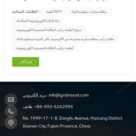
الشمسي وحجب الظل. الإشعاع الشمسي: العامل الأساسي الذي
العلامات الساخنة :
مظلة سيارات مقاومة للماء
أنظمة BIPV
يؤثر بشكل مباشر على توليد الطاقة أنظمة BIPVينعكس تأثيرها
بشكل رئيسي في جانبين: (1) اتجاه التركيب: على سبيل المثال،
بناء الخلايا الكهروضوئية المتكاملة
فإن الجنوب هو أف...
سوق أنظمة تركيب الطاقة الشمسية الكهروضوئية
نظام تركيب مظلة سيارة مصنوعة من الألومنيوم عالي الجودة ومقاوم للماء
أنظمة تركيب الطاقة الشمسية الكهروضوئية
اقرأ أكثر
info@grdmount.com
بريد إلكتروني :
+86-592-6262996
هاتف :
No. 1999-17-1-B, Dongfu Avenue, Haicang District,
Xiamen City, Fujian Province, China