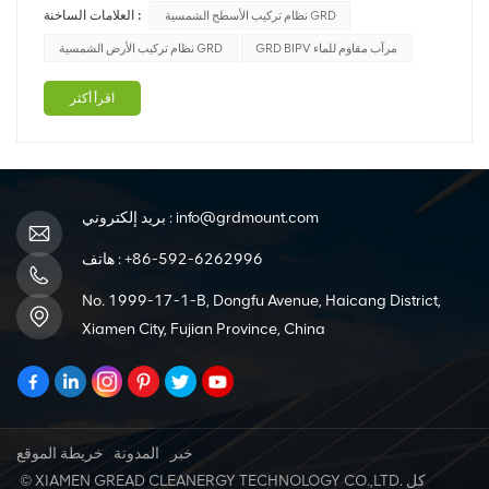
العلامات الساخنة :
نظام تركيب الأسطح الشمسية GRD
الأرض، ومرآب BIPV المقاوم للماء، وما إلى ذلك. تساعد أنظمة
تركيب الطاقة الشمسية على تثبيت الألواح أو المصفوفات
GRD BIPV مرآب مقاوم للماء
نظام تركيب الأرض الشمسية GRD
الشمسية في مكانها والعمل كهي...
اقرأ أكثر
info@grdmount.com
بريد إلكتروني :
+86-592-6262996
هاتف :
No. 1999-17-1-B, Dongfu Avenue, Haicang District,
Xiamen City, Fujian Province, China
خبر
المدونة
خريطة الموقع
© XIAMEN GREAD CLEANERGY TECHNOLOGY CO.,LTD. كل