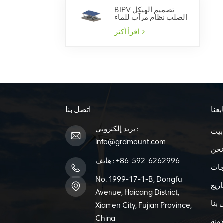
BIPV تصميم الهيكل
الصلب نظام مرآب للماء
اقرأ أكثر
بعنا
اتصل بنا
بريد إلكتروني :
بيت
info@grdmount.com
نحن
+86-592-6262996
هاتف :
جات
No. 1999-17-1-B, Dongfu
ريع
Avenue, Haicang District,
 بنا
Xiamen City, Fujian Province,
China
ونة