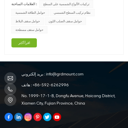
العلامات الساخنة :
تركيبات الألواح الشمسية على السطح
التعرض لأشعة الشمس طوال اليوم. وهذا يزيد من إمكانات توليد
الطاقة لديهم. فيما يلي بعض المزايا الرئيسية لتركيبات الطاقة ال...
نظام تركيب السطح الشمسي
حوامل الطاقة الشمسية
حوامل سقف الصلب اللون
حوامل سقف البلاط
حوامل سقف مسطحة
اقرأ أكثر
info@grdmount.com
بريد إلكتروني :
+86-592-6262996
هاتف :
No. 1999-17-1-B, Dongfu Avenue, Haicang District,
Xiamen City, Fujian Province, China