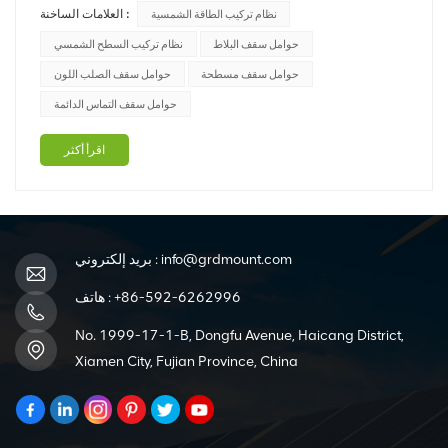
العلامات الساخنة :
نظام تركيب الطاقة الشمسية
جهود البحث والتطوير على تعزيز أداء الخلايا الشمسية، وزيادة
قدرتها على تحويل ضوء الشمس إلى كهرباء. ونتيجة لذلك، أصبحت
حوامل سقف البلاط
نظام تركيب السطح الشمسي
الألوا...
حوامل سقف مسطحة
حوامل سقف الصلب اللون
حوامل سقف التماس الدائمة
اقرأ أكثر
info@grdmount.com
بريد إلكتروني :
+86-592-6262996
هاتف :
No. 1999-17-1-B, Dongfu Avenue, Haicang District,
Xiamen City, Fujian Province, China