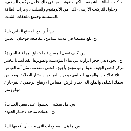
تركيب الطاقة الشمسية الكهروضوئية، بما في ذلك حلول تركيب السقف،
وحلول التركيب الأرضي (لكل من الألومنيوم والصلب)، ومرآب الطاقة
الشمسية وجميع ملحقات التثبيت.
س: أين يقع المصنع الخاص بك؟
ج: يقع مصنعنا في مدينة شيامن، مقاطعة فوجيان، الصين.
س: كيف تفعل المصنع فيما يتعلق بمراقبة الجودة؟
ج: الجودة هي حجر الزاوية في بقاء المؤسسة وتطويرها، لقد أنشأنا مختبر
مركز فحص الجودة لدينا، وهو مجهز بأجهزة فحص متقدمة، مثل آلة القياس
ثلاثية الأبعاد، والمجهر العالمي، وجهاز العرض، واختبار الصلابة، ومقياس
سمك الفيلم، والملح آلة اختبار الرش، مقياس الارتفاع الرقمي / الفرجار /
ميكرومتر.
س: هل يمكنني الحصول على بعض العينات؟
ج: العينات متاحة لاختبار الجودة.
س: ما هي المعلومات التي يجب أن أقدمها لك؟