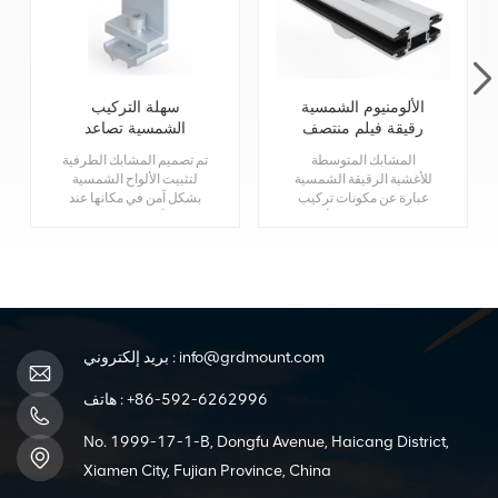
الألومنيوم الشمسية
سهلة التركيب
رقيقة فيلم منتصف
الشمسية تصاعد
المشبك
الألومنيوم نهاية المشبك
المشابك المتوسطة
تم تصميم المشابك الطرفية
للأغشية الرقيقة الشمسية
لتثبيت الألواح الشمسية
عبارة عن مكونات تركيب
بشكل آمن في مكانها عند
مصممة خصيصًا للألواح
الحواف أو الزوايا. فهي تمنع
الشمسية ذات الأغشية
حركة الألواح أو تحركها، مما
الرقيقة. إنها تلعب دورًا
يوفر الاستقرار حتى في ظل
حاسمًا في ربط وحدات
الظروف البيئية مثل الرياح
الأغشية الرقيقة ومواءمتها
أو الثلج أو الاهتزازات.
بشكل آمن مع هيكل
التركيب في النظام
الكهروضوئي.
info@grdmount.com
بريد إلكتروني :
+86-592-6262996
هاتف :
No. 1999-17-1-B, Dongfu Avenue, Haicang District,
Xiamen City, Fujian Province, China