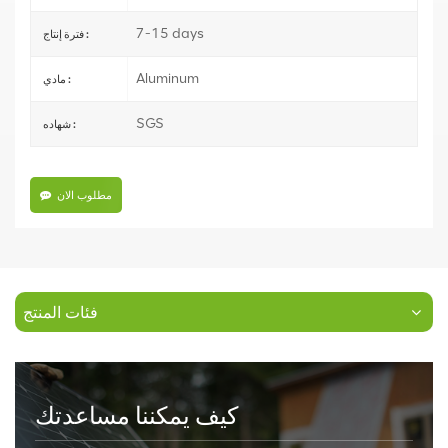
7-15 days
فترة إنتاج :
Aluminum
مادي :
SGS
شهاده :
مطلوب الان
فئات المنتج
كيف يمكننا مساعدتك