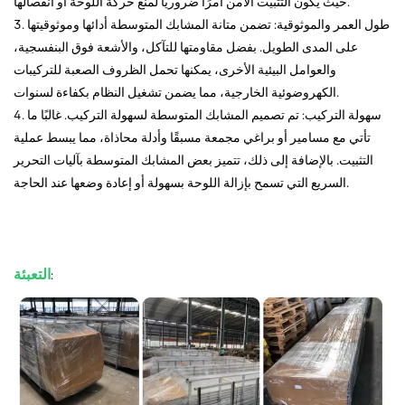
حيث يكون التثبيت الآمن أمرًا ضروريًا لمنع حركة اللوحة أو انفصالها.
3. طول العمر والموثوقية: تضمن متانة المشابك المتوسطة أدائها وموثوقيتها
على المدى الطويل. بفضل مقاومتها للتآكل، والأشعة فوق البنفسجية،
والعوامل البيئية الأخرى، يمكنها تحمل الظروف الصعبة للتركيبات
الكهروضوئية الخارجية، مما يضمن تشغيل النظام بكفاءة لسنوات.
4. سهولة التركيب: تم تصميم المشابك المتوسطة لسهولة التركيب. غالبًا ما
تأتي مع مسامير أو براغي مجمعة مسبقًا وأدلة محاذاة، مما يبسط عملية
التثبيت. بالإضافة إلى ذلك، تتميز بعض المشابك المتوسطة بآليات التحرير
السريع التي تسمح بإزالة اللوحة بسهولة أو إعادة وضعها عند الحاجة.
التعبئة
: