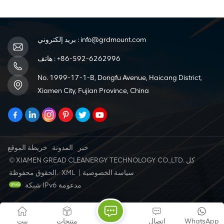
info@grdmount.com
بريد إلكتروني :
+86-592-6262996
هاتف :
No. 1999-17-1-B, Dongfu Avenue, Haicang District,
Xiamen City, Fujian Province, China
خبر
المدونة
خريطة الموقع
© XIAMEN GREAD CLEANERGY TECHNOLOGY CO.,LTD. كل
سياسة الخصوصية
|
XML
الحقوق محفوظة.
شبكة IPv6 مدعومة
WhatsApp
اتصال
منتجات
بيت