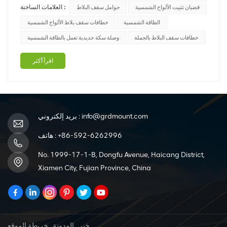
العلامات الساخنة :
قضبان تثبيت الألواح الشمسية
حوامل سقف البلاط
سنتعمق في تفاصيل أنظمة تركيب أسقف القرميد للألواح
الشمسية، مستكشفين الاعتبارات الرئيسية والتقنيات الشائعة
الطاقة الشمسية
خطافات سقف بلاط الألواح الشمسية
وأفضل الممارسات لإتقان هذ...
خطافات سقف البلاط بالجملة
وصلة سكة حديدية تعمل بالطاقة الشمسية
اقرأ أكثر
info@grdmount.com
بريد إلكتروني :
+86-592-6262996
هاتف :
No. 1999-17-1-B, Dongfu Avenue, Haicang District,
Xiamen City, Fujian Province, China
خبر
المدونة
خريطة الموقع