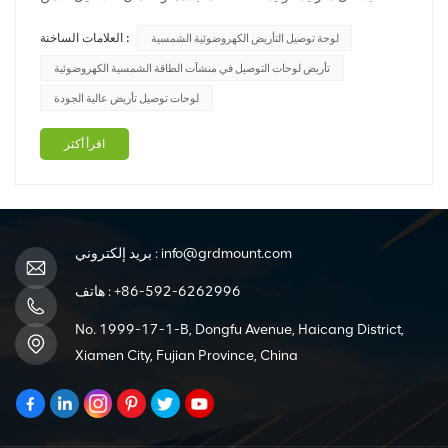
والفعال لهذه الأنظمة، تلعب المكونات والعناصر المختلفة أدوارًا
العلامات الساخنة :
لوحة توصيل التأريض الكهروضوئية الشمسية
حاسمة. أحد هذه المكونات هو لوحة التأريض بالطاقة الشمسية
الكهروضوئية. في منشور المدونة هذا، سوف نستكشف أهمية
تأريض لوحات التوصيل في منشآت الطاقة الشمسية الكهروضوئية
لوحات توص...
لوحات توصيل تأريض عالية الجودة
اقرأ أكثر
info@grdmount.com
بريد إلكتروني :
+86-592-6262996
هاتف :
No. 1999-17-1-B, Dongfu Avenue, Haicang District,
Xiamen City, Fujian Province, China