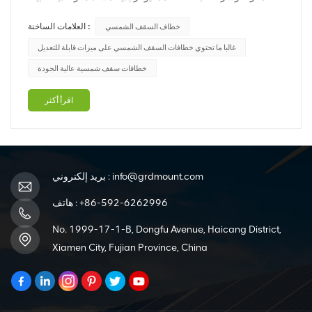
لمصادر الطاقة التقليدية. يعتمد التثبيت الناجح للألواح الشمسية على
العلامات الساخنة :
خطاف السقف الشمسي
عدة مكونات مهمة، وأحد أهمها هو خطاف السقف الشمسي. في
منشور المدونة هذا، سوف نستكشف أهمية خطافات السقف
غالبا ما تحتوي خطافات السقف الشمسي على ميزات قابلة للتعديل
الشم...
خطافات سقف شمسية عالية الجودة
اقرأ أكثر
info@grdmount.com
بريد إلكتروني :
+86-592-6262996
هاتف :
No. 1999-17-1-B, Dongfu Avenue, Haicang District,
Xiamen City, Fujian Province, China