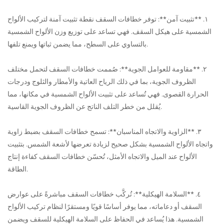
١. **تثبيت آمن**: توفر خطافات السقف نقطة تثبيت آمنة لتركيب الألواح
الشمسية على هيكل السقف. فهي تساعد على توزيع وزن الألواح الشمسية
بالتساوي على السطح، مما يضمن ثباتها ويمنع تلفها.
٢. **مقاومة للعوامل الجوية**: صُممت خطافات السقف لتحمل مختلف
الظروف الجوية، بما في ذلك الرياح العاتية والأمطار والثلوج ودرجات
الحرارة القصوى. فهي تُساعد على تثبيت الألواح الشمسية في مكانها، مما
يُقلل من خطر التلف الناتج عن الظروف الجوية القاسية.
٣. **الزاوية والاتجاه المناسبان**: تسمح خطافات السقف بضبط زاوية
واتجاه الألواح الشمسية بشكل صحيح لزيادة تعرضها لأشعة الشمس. بتثبيت
الألواح عند الميل والاتجاه الأمثل، تُحسّن خطافات السقف كفاءة إنتاج
الطاقة.
٤. **السلامة الهيكلية**: تُركَّب خطافات السقف مباشرةً على عوارض
السقف أو دعاماته، مما يوفر أساسًا قويًا ومستقرًا لنظام تركيب الألواح
الشمسية. هذا يُساعد في الحفاظ على السلامة الهيكلية للسقف ويضمن