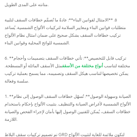
متانته على المدى الطويل.
٥. **الامتثال لقوانين البناء**: عادةً ما تُصمَّم خطافات السقف لتلبية
متطلبات قوانين البناء ومعايير السلامة لتركيبات الألواح الشمسية. يُساعد
تركيب خطافات السقف بشكل صحيح على ضمان امتثال نظام الألواح
الشمسية للوائح المحلية وقوانين البناء.
6. **تركيب قابل للتخصيص**: تأتي خطافات السقف بتصميمات وأحجام
مختلفة لتناسب
أنواع مختلفة من الأسقف
مثل الأسقف المائلة أو المسطحة.
يمكن تخصيصها لتناسب هيكل السقف وتصميمه، مما يسمح بعملية تركيب
سلسة وفعالة.
1. **الصيانة وسهولة الوصول**: تُسهّل خطافات السقف الوصول إلى نظام
الألواح الشمسية لأغراض الصيانة والتنظيف. بتثبيت الألواح بإحكام باستخدام
خطافات السقف، يُمكن للفنيين الوصول إليها بأمان لإجراء الفحص والصيانة
اللازمة.
تم تصميم تركيبات سقف البلاط GRD لتكون ملائمة للغاية لتثبيت الألواح