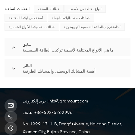
العلامات الساخنة :
أنواع مختلفة من الأسقف
خطافات السقف
خطافات سقف البلاط بالجملة
أسقف من البلاط المختلفة
أنظمة تركيب الطاقة الشمسية الكهروضوئية
خطاف سقف بلاط الألواح الشمسية
سابق
ما هي الأنواع المختلفة لأنظمة تركيب الطاقة الشمسية
التالي
أهمية المشابك الوسطى والمشابك الطرفية
info@grdmount.com
بريد إلكتروني :
+86-592-6262996
هاتف :
No. 1999-17-1-B, Dongfu Avenue, Haicang District,
Xiamen City, Fujian Province, China